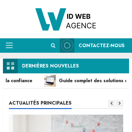
Aller
au
contenu
CONTACTEZ-NOUS
Menu
principal
DERNIÈRES NOUVELLES
ce
Guide complet des solutions de paiement en 
ACTUALITÉS PRINCIPALES
Guide complet des solutions