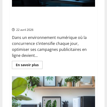
à
une
box
Comment un consultant expérimenté
optimise vos campagnes publicitaires en
ligne
22 avril 2026
Dans un environnement numérique où la
concurrence s’intensifie chaque jour,
optimiser ses campagnes publicitaires en
ligne devient...
En
En savoir plus
savoir
plus
sur
Comment
un
consultant
expérimenté
optimise
vos
campagnes
publicitaires
en