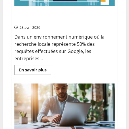
sur
téléphone
(Android
et
Pourquoi adopter un store locator pour
iPhone)
améliorer votre référencement local
en
toute
28 avril 2026
sécurité
Dans un environnement numérique où la
recherche locale représente 50% des
requêtes effectuées sur Google, les
entreprises...
En
En savoir plus
savoir
plus
sur
Pourquoi
adopter
un
store
locator
pour
améliorer
votre
référencement
local