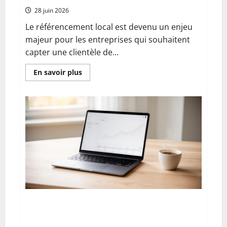
28 juin 2026
Le référencement local est devenu un enjeu
majeur pour les entreprises qui souhaitent
capter une clientèle de...
En
En savoir plus
savoir
plus
sur
Citations
locales
et
cohérence
NAP
:
la
base
de
la
confiance
Guide complet des solutions de paiement en
plusieurs fois avec WooCommerce sur
WordPress : Alma, Stripe, Partial.ly et