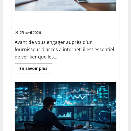
Étapes simples : Comment passer le test
d’éligibilité SFR avant de souscrire à une box
25 avril 2026
Avant de vous engager auprès d'un
fournisseur d'accès à internet, il est essentiel
de vérifier que les...
En
En savoir plus
savoir
plus
sur
Étapes
simples
:
Comment
passer
le
test
d’éligibilité
SFR
avant
de
souscrire