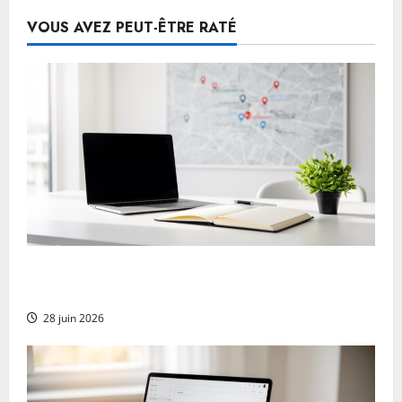
publications
agence
de
VOUS AVEZ PEUT-ÊTRE RATÉ
design
spécialisée
à
Paris
Citations locales et cohérence NAP : la base
de la confiance
28 juin 2026