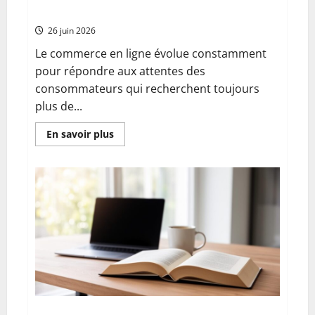
compatibilité avec Google Pay
26 juin 2026
Le commerce en ligne évolue constamment
pour répondre aux attentes des
consommateurs qui recherchent toujours
plus de...
En
En savoir plus
savoir
plus
sur
Guide
complet
des
solutions
de
paiement
en
plusieurs
fois
avec
WooCommerce
sur
WordPress
:
Alma,
Comment utiliser un dictionnaire en ligne