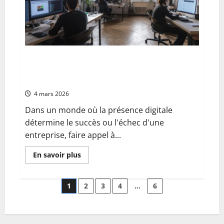
pour
rester
connecté
avec
vos
proches
à
distance
Révolutionnez votre présence numérique
avec une agence de design spécialisée à
Paris
4 mars 2026
Dans un monde où la présence digitale
détermine le succès ou l'échec d'une
entreprise, faire appel à...
En
En savoir plus
savoir
plus
sur
Pagination
Révolutionnez
1
2
3
4
…
6
votre
présence
des
numérique
avec
une