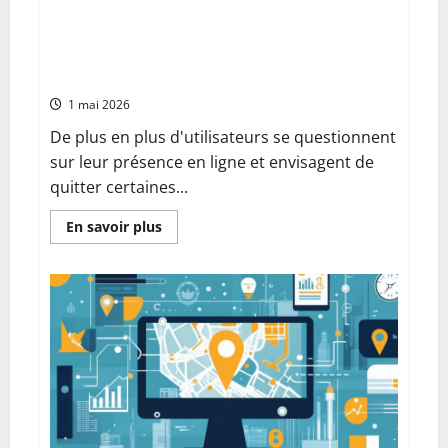
Préparez la suppression de votre compte :
comment supprimer un compte Facebook sur
téléphone (Android et iPhone) en toute
sécurité
1 mai 2026
De plus en plus d'utilisateurs se questionnent
sur leur présence en ligne et envisagent de
quitter certaines...
En
En savoir plus
savoir
plus
sur
Préparez
la
suppression
de
votre
compte
:
comment
supprimer
un
compte
Facebook