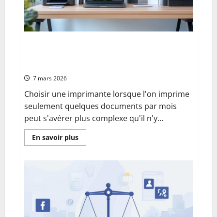
ligne
Quelle imprimante choisir pour utilisation
occasionnelle : guide complet pour éviter
l’encrassement
7 mars 2026
Choisir une imprimante lorsque l'on imprime
seulement quelques documents par mois
peut s'avérer plus complexe qu'il n'y...
En
En savoir plus
savoir
plus
sur
Quelle
imprimante
choisir
pour
utilisation
occasionnelle
:
guide