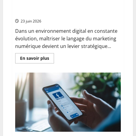
Stripe,
pour booster votre stratégie marketing
Partial.ly
et
digital
compatibilité
avec
23 juin 2026
Google
Pay
Dans un environnement digital en constante
évolution, maîtriser le langage du marketing
numérique devient un levier stratégique...
En
En savoir plus
savoir
plus
sur
Comment
utiliser
un
dictionnaire
en
ligne
pour
booster
votre
stratégie
marketing
digital