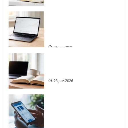
Guide complet des solutions de
paiement en plusieurs fois avec
WooCommerce sur WordPress
: Alma, Stripe, Partial.ly et
compatibilité avec Google Pay
26 juin 2026
Comment utiliser un dictionnaire
en ligne pour booster votre
stratégie marketing digital
23 juin 2026
Préparez la suppression de
votre compte : comment
supprimer un compte Facebook
sur téléphone (Android et
iPhone) en toute sécurité