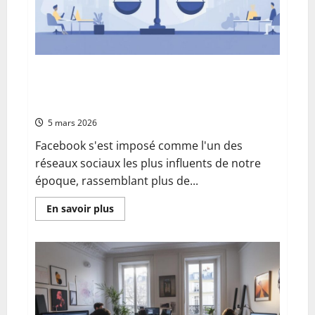
complet
pour
éviter
l’encrassement
Les avantages et les inconvénients du
Facebook pour rester connecté avec vos
proches à distance
5 mars 2026
Facebook s'est imposé comme l'un des
réseaux sociaux les plus influents de notre
époque, rassemblant plus de...
En
En savoir plus
savoir
plus
sur
Les
avantages
et
les
inconvénients
du
Facebook