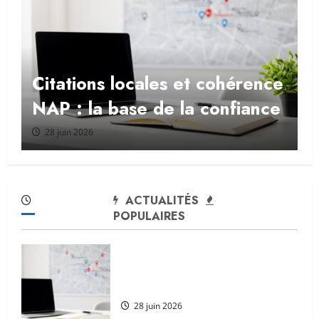
de paiement en plusieurs fois
avec WooCommerce sur
WordPress : Alma, Stripe,
Partial.ly et compatibilité avec
Google Pay
26 juin 2026
ACTUALITÉS
POPULAIRES
Citations locales et cohérence
NAP : la base de la confiance
28 juin 2026